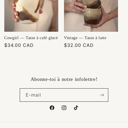
Cowgirl — Tasse à café glacé
Vintage — Tasse à latte
Prix
$34.00 CAD
Prix
$32.00 CAD
habituel
habituel
Abonne-toi à notre infolettre!
E-mail
Facebook
Instagram
TikTok