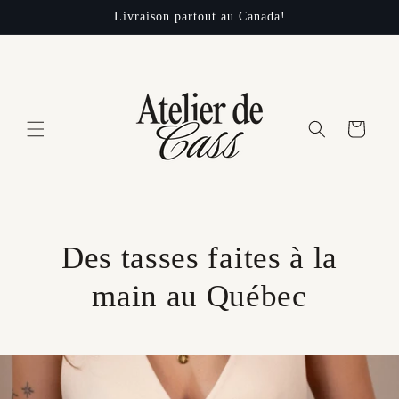
et
Livraison partout au Canada!
passer
au
contenu
Panier
Des tasses faites à la
main au Québec