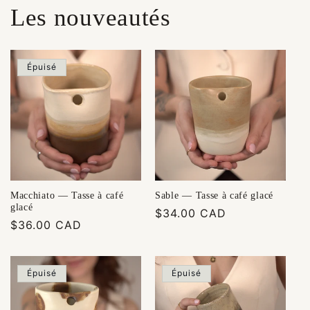
Les nouveautés
Épuisé
Macchiato — Tasse à café
Sable — Tasse à café glacé
glacé
Prix
$34.00 CAD
Prix
$36.00 CAD
habituel
habituel
Épuisé
Épuisé